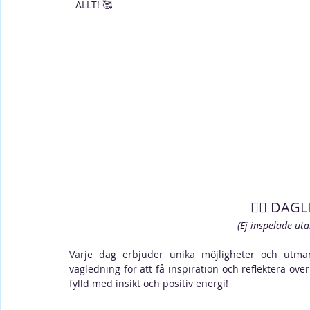
- ALLT! 
🥰 
🙋‍♀️ DA
(Ej inspelade ut
Varje dag erbjuder unika möjligheter och utm
vägledning för att få inspiration och reflektera över d
fylld med insikt och positiv energi!