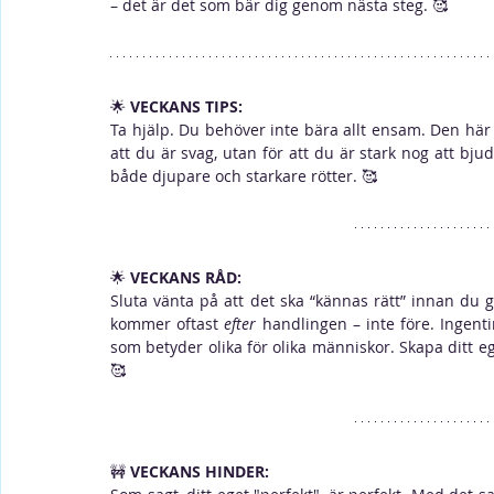
– det är det som bär dig genom nästa steg. 🥰 
🌟 
VECKANS TIPS:
Ta hjälp. Du behöver inte bära allt ensam. Den här v
att du är svag, utan för att du är stark nog att b
både djupare och starkare rötter. 🥰 
🌟 
VECKANS RÅD: 
Sluta vänta på att det ska “kännas rätt” innan du g
kommer oftast 
efter
 handlingen – inte före. Ingenti
som betyder olika för olika människor. Skapa ditt ege
🥰 
🚧 
VECKANS HINDER: 