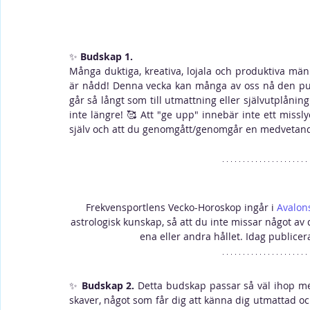
✨ 
Budskap 1. 
Många duktiga, kreativa, lojala och produktiva män
är nådd! Denna vecka kan många av oss nå den punkt
går så långt som till utmattning eller självutplåni
inte längre! 
🥰 Att "ge upp" innebär inte ett missly
själv och att du genomgått/genomgår en medvetandeh
Frekvensportlens Vecko-Horoskop ingår i 
Avalon
astrologisk kunskap, så att du inte missar något av 
ena eller andra hållet. Idag publi
✨ 
Budskap 2.
 Detta budskap passar så väl ihop med
skaver, något som får dig att känna dig utmattad och