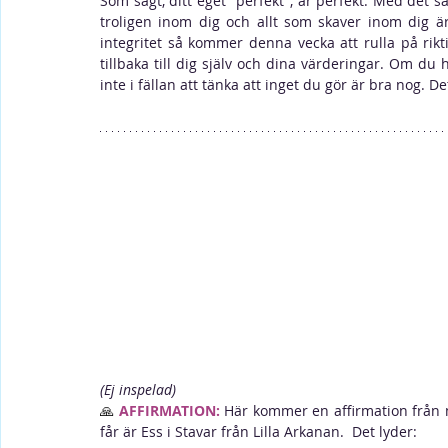
Som sagt, ditt eget "perfekt", är perfekt. Med det sag
troligen inom dig och allt som skaver inom dig är
integritet så kommer denna vecka att rulla på rik
tillbaka till dig själv och dina värderingar. Om du ha
inte i fällan att tänka att inget du gör är bra nog. D
(Ej inspelad)
🙏 
AFFIRMATION:
Här kommer en affirmation från 
får är Ess i Stavar från Lilla Arkanan.  Det lyder: 