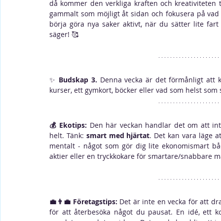
då kommer den verkliga kraften och kreativiteten ti
gammalt som möjligt åt sidan och fokusera på vad d
börja göra nya saker aktivt, när du sätter lite fa
säger! 
🥰
✨ 
Budskap 3.
 Denna vecka är det förmånligt att 
kurser, ett gymkort, böcker eller vad som helst som sk
💰 Ekotips: 
Den här veckan handlar det om att inte
helt. Tänk: 
smart med hjärtat
. Det kan vara läge at
mentalt - något som gör dig lite ekonomismart bå
aktier eller en tryckkokare för smartare/snabbare ma
💼👨‍💼 Företagstips: 
Det är inte en vecka för att dra
för att återbesöka något du pausat. En idé, ett k