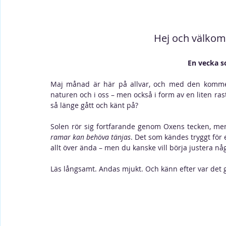
Hej och välkomm
En vecka s
Maj månad är här på allvar, och med den komme
naturen och i oss – men också i form av en liten rast
så länge gått och känt på?
Solen rör sig fortfarande genom Oxens tecken, men
ramar kan behöva tänjas
. Det som kändes tryggt för 
allt över ända – men du kanske vill börja justera någo
Läs långsamt. Andas mjukt. Och känn efter var det glitt