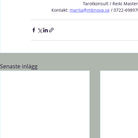
Tarotkonsult / Reiki Maste
Kontakt: 
marita@mbnova.se
 / 0722-69897
Senaste inlägg