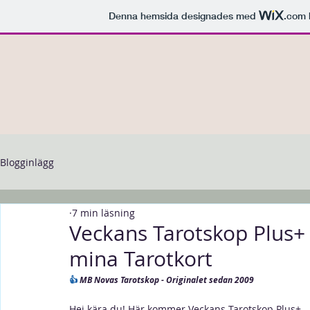
Denna hemsida designades med
.com
Blogginlägg
7 min läsning
Veckans Tarotskop Plus+ /
mina Tarotkort
👍 
MB Novas Tarotskop - Originalet sedan 2009
Hej kära du! Här kommer Veckans Tarotskop Plus+ – m