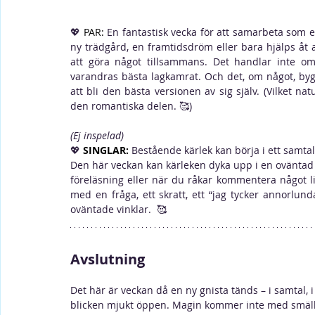
💖 
PAR:
En fantastisk vecka för att samarbeta som 
ny trädgård, en framtidsdröm eller bara hjälps åt at
att göra något tillsammans. Det handlar inte om
varandras bästa lagkamrat. Och det, om något, bygg
att bli den bästa versionen av sig själv. (Vilket natur
den romantiska delen. 
🥰
)
(Ej inspelad)
💖
SINGLAR:
Bestående kärlek kan börja i ett samta
Den här veckan kan kärleken dyka upp i en oväntad 
föreläsning eller när du råkar kommentera något li
med en fråga, ett skratt, ett “jag tycker annorlun
oväntade vinklar.  
🥰 
Avslutning
Det här är veckan då en ny gnista tänds – i samtal, 
blicken mjukt öppen. Magin kommer inte med smällar,