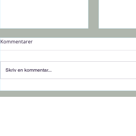
Kommentarer
Skriv en kommentar...
Befria släkten - befria dig
"Jag ska al
själv. En blogg om karma
föräldrar",
och energiöverföringar. Del
kanske det b
3 - den sista pusselbiten...
blogg om k
energimönst