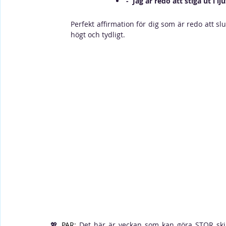
-  Jag är redo att stiga ut i 
Perfekt affirmation för dig som är redo att sluta
högt och tydligt.
💖 
PAR:
 Det här är veckan som kan göra STOR skill