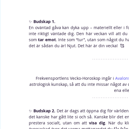
✨ 
Budskap 1. 
En oväntad gåva kan dyka upp – materiellt eller i f
inte riktigt väntade dig. Den här veckan vill att du
som 
tar emot
. Inte som “tur”, utan som något du ha
det är sådan du är! Njut. Det här är din vecka!  
🥰
Frekvensportlens Vecko-Horoskop ingår i 
Avalon
astrologisk kunskap, så att du inte missar något av 
ena elle
✨ 
Budskap 2.
 Det är dags att öppna dig för världen.
det kanske har gått lite si och så. Kanske blir det e
prestera socialt, utan om att 
visa dig
. När du kli
överraskad över det varma mottagandet du får från