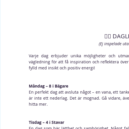
🙋‍♀️ DA
(Ej inspelade ut
Varje dag erbjuder unika möjligheter och utm
vägledning för att få inspiration och reflektera över d
fylld med insikt och positiv energi!
Måndag – 8 i Bägare
En perfekt dag att avsluta något – en vana, ett tank
är inte ett nederlag. Det är mognad. Gå vidare, ä
hitta mer.
Tisdag – 4 i Stavar
En dag som bär lätthet och samhörighet. Något falle