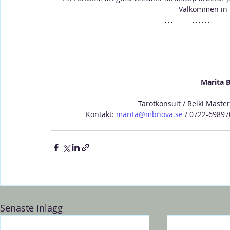
Välkommen in 
Marita 
Tarotkonsult / Reiki Maste
Kontakt: 
marita@mbnova.se
 / 0722-69897
Senaste inlägg