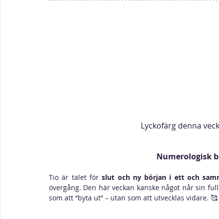
Lyckofärg denna vecka
Numerologisk be
Tio är talet för 
slut och ny början i ett och sa
övergång. Den här veckan kanske något når sin fulla
som att “byta ut” – utan som att utvecklas vidare. 🥰