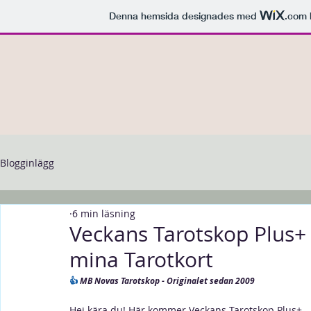
Denna hemsida designades med
.com
Blogginlägg
6 min läsning
Veckans Tarotskop Plus+ -
mina Tarotkort
👍 
MB Novas Tarotskop - Originalet sedan 2009
Hej kära du! Här kommer Veckans Tarotskop Plus+ – m